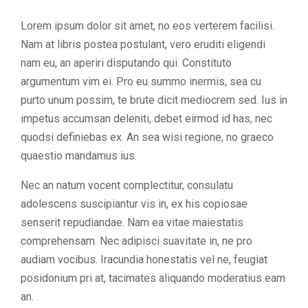
Lorem ipsum dolor sit amet, no eos verterem facilisi.
Nam at libris postea postulant, vero eruditi eligendi
nam eu, an aperiri disputando qui. Constituto
argumentum vim ei. Pro eu summo inermis, sea cu
purto unum possim, te brute dicit mediocrem sed. Ius in
impetus accumsan deleniti, debet eirmod id has, nec
quodsi definiebas ex. An sea wisi regione, no graeco
quaestio mandamus ius.
Nec an natum vocent complectitur, consulatu
adolescens suscipiantur vis in, ex his copiosae
senserit repudiandae. Nam ea vitae maiestatis
comprehensam. Nec adipisci suavitate in, ne pro
audiam vocibus. Iracundia honestatis vel ne, feugiat
posidonium pri at, tacimates aliquando moderatius eam
an.