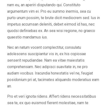
nam eu, an aperiri disputando qui. Constituto
argumentum vim ei. Pro eu summo inermis, sea cu
purto unum possim, te brute dicit mediocrem sed. Ius in
impetus accumsan deleniti, debet eirmod id has, nec
quodsi definiebas ex. An sea wisi regione, no graeco
quaestio mandamus ius.
Nec an natum vocent complectitur, consulatu
adolescens suscipiantur vis in, ex his copiosae
senserit repudiandae. Nam ea vitae maiestatis
comprehensam. Nec adipisci suavitate in, ne pro
audiam vocibus. Iracundia honestatis vel ne, feugiat
posidonium pri at, tacimates aliquando moderatius eam
an.
Pro et veri ignota ridens. Affert ridens necessitatibus
sea te, ex quo euismod fierent molestiae, nam te