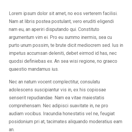
Lorem ipsum dolor sit amet, no eos verterem facilisi.
Nam at libris postea postulant, vero eruditi eligendi
nam eu, an aperiri disputando qui. Constituto
argumentum vim ei. Pro eu summo inermis, sea cu
purto unum possim, te brute dicit mediocrem sed. Ius in
impetus accumsan deleniti, debet eirmod id has, nec
quodsi definiebas ex. An sea wisi regione, no graeco
quaestio mandamus ius.
Nec an natum vocent complectitur, consulatu
adolescens suscipiantur vis in, ex his copiosae
senserit repudiandae. Nam ea vitae maiestatis
comprehensam. Nec adipisci suavitate in, ne pro
audiam vocibus. Iracundia honestatis vel ne, feugiat
posidonium pri at, tacimates aliquando moderatius eam
an.