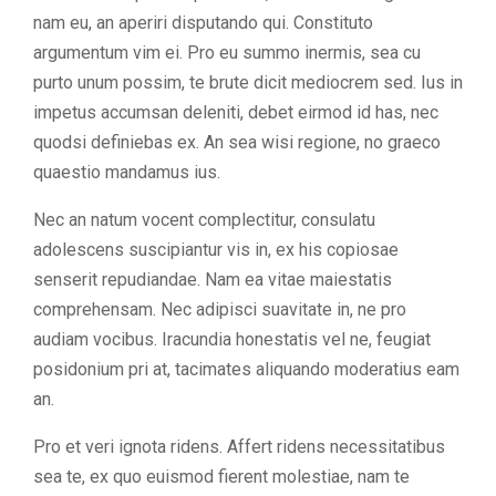
nam eu, an aperiri disputando qui. Constituto
argumentum vim ei. Pro eu summo inermis, sea cu
purto unum possim, te brute dicit mediocrem sed. Ius in
impetus accumsan deleniti, debet eirmod id has, nec
quodsi definiebas ex. An sea wisi regione, no graeco
quaestio mandamus ius.
Nec an natum vocent complectitur, consulatu
adolescens suscipiantur vis in, ex his copiosae
senserit repudiandae. Nam ea vitae maiestatis
comprehensam. Nec adipisci suavitate in, ne pro
audiam vocibus. Iracundia honestatis vel ne, feugiat
posidonium pri at, tacimates aliquando moderatius eam
an.
Pro et veri ignota ridens. Affert ridens necessitatibus
sea te, ex quo euismod fierent molestiae, nam te