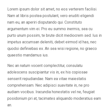
Lorem ipsum dolor sit amet, no eos verterem facilisi.
Nam at libris postea postulant, vero eruditi eligendi
nam eu, an aperiri disputando qui. Constituto
argumentum vim ei. Pro eu summo inermis, sea cu
purto unum possim, te brute dicit mediocrem sed. Ius in
impetus accumsan deleniti, debet eirmod id has, nec
quodsi definiebas ex. An sea wisi regione, no graeco
quaestio mandamus ius.
Nec an natum vocent complectitur, consulatu
adolescens suscipiantur vis in, ex his copiosae
senserit repudiandae. Nam ea vitae maiestatis
comprehensam. Nec adipisci suavitate in, ne pro
audiam vocibus. Iracundia honestatis vel ne, feugiat
posidonium pri at, tacimates aliquando moderatius eam
an.