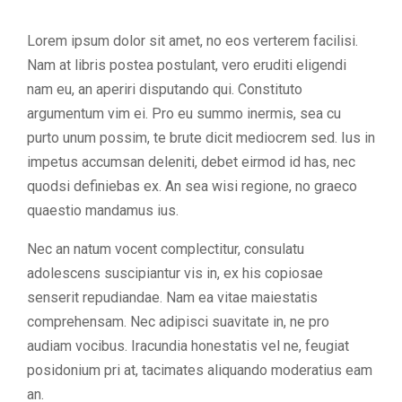
Lorem ipsum dolor sit amet, no eos verterem facilisi.
Nam at libris postea postulant, vero eruditi eligendi
nam eu, an aperiri disputando qui. Constituto
argumentum vim ei. Pro eu summo inermis, sea cu
purto unum possim, te brute dicit mediocrem sed. Ius in
impetus accumsan deleniti, debet eirmod id has, nec
quodsi definiebas ex. An sea wisi regione, no graeco
quaestio mandamus ius.
Nec an natum vocent complectitur, consulatu
adolescens suscipiantur vis in, ex his copiosae
senserit repudiandae. Nam ea vitae maiestatis
comprehensam. Nec adipisci suavitate in, ne pro
audiam vocibus. Iracundia honestatis vel ne, feugiat
posidonium pri at, tacimates aliquando moderatius eam
an.