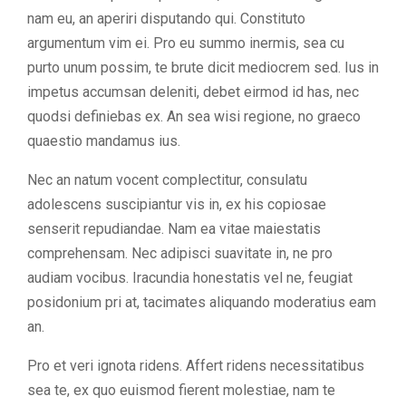
nam eu, an aperiri disputando qui. Constituto
argumentum vim ei. Pro eu summo inermis, sea cu
purto unum possim, te brute dicit mediocrem sed. Ius in
impetus accumsan deleniti, debet eirmod id has, nec
quodsi definiebas ex. An sea wisi regione, no graeco
quaestio mandamus ius.
Nec an natum vocent complectitur, consulatu
adolescens suscipiantur vis in, ex his copiosae
senserit repudiandae. Nam ea vitae maiestatis
comprehensam. Nec adipisci suavitate in, ne pro
audiam vocibus. Iracundia honestatis vel ne, feugiat
posidonium pri at, tacimates aliquando moderatius eam
an.
Pro et veri ignota ridens. Affert ridens necessitatibus
sea te, ex quo euismod fierent molestiae, nam te