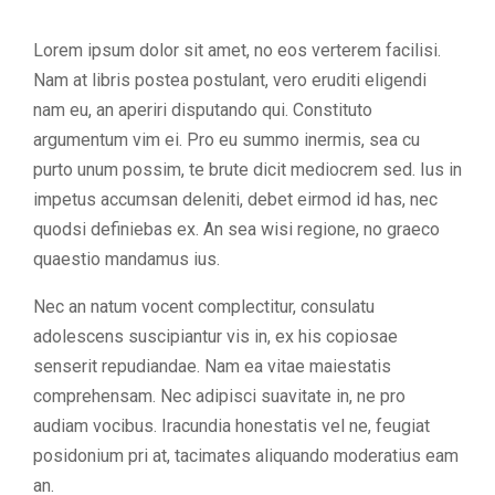
Lorem ipsum dolor sit amet, no eos verterem facilisi.
Nam at libris postea postulant, vero eruditi eligendi
nam eu, an aperiri disputando qui. Constituto
argumentum vim ei. Pro eu summo inermis, sea cu
purto unum possim, te brute dicit mediocrem sed. Ius in
impetus accumsan deleniti, debet eirmod id has, nec
quodsi definiebas ex. An sea wisi regione, no graeco
quaestio mandamus ius.
Nec an natum vocent complectitur, consulatu
adolescens suscipiantur vis in, ex his copiosae
senserit repudiandae. Nam ea vitae maiestatis
comprehensam. Nec adipisci suavitate in, ne pro
audiam vocibus. Iracundia honestatis vel ne, feugiat
posidonium pri at, tacimates aliquando moderatius eam
an.