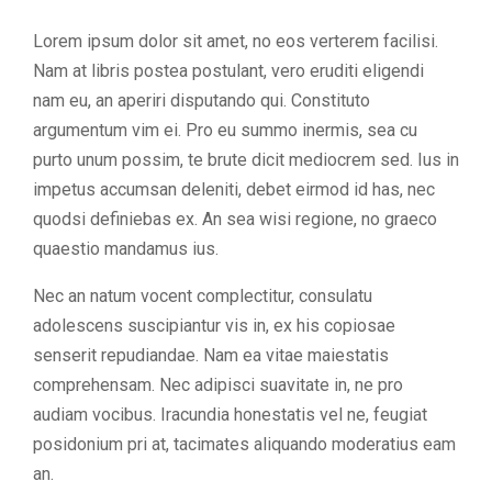
Lorem ipsum dolor sit amet, no eos verterem facilisi.
Nam at libris postea postulant, vero eruditi eligendi
nam eu, an aperiri disputando qui. Constituto
argumentum vim ei. Pro eu summo inermis, sea cu
purto unum possim, te brute dicit mediocrem sed. Ius in
impetus accumsan deleniti, debet eirmod id has, nec
quodsi definiebas ex. An sea wisi regione, no graeco
quaestio mandamus ius.
Nec an natum vocent complectitur, consulatu
adolescens suscipiantur vis in, ex his copiosae
senserit repudiandae. Nam ea vitae maiestatis
comprehensam. Nec adipisci suavitate in, ne pro
audiam vocibus. Iracundia honestatis vel ne, feugiat
posidonium pri at, tacimates aliquando moderatius eam
an.